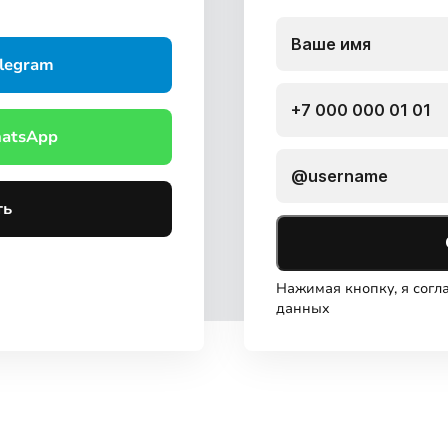
legram
hatsApp
ть
Нажимая кнопку, я сог
данных