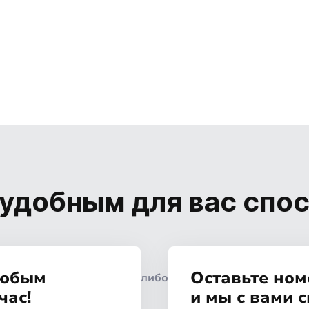
удобным для вас спо
любым
Оставьте ном
либо
час!
и мы с вами 