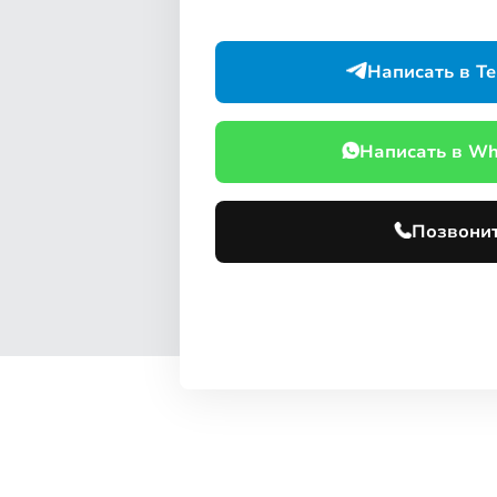
Написать в Te
Написать в W
Позвони