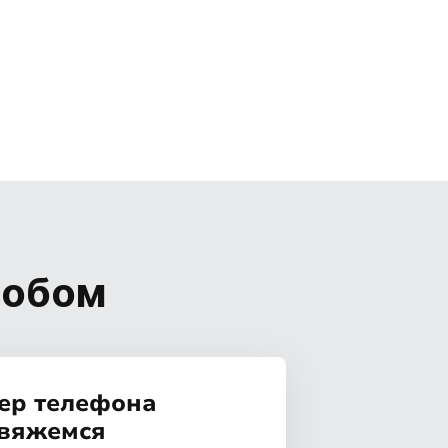
собом
ер телефона
свяжемся